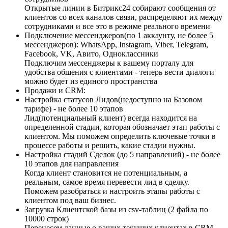
Открытые линии в Битрикс24 собирают сообщения от
клиентов со всех каналов связи, распределяют их между
сотрудниками и все это в режиме реального времени
Подключение мессенджеров(по 1 аккаунту, не более 5
мессенджеров): WhatsApp, Instagram, Viber, Telegram,
Facebook, VK, Авито, Одноклассники
Подключим мессенджеры к вашему порталу для
удобства общения с клиентами - теперь вести диалоги
можно будет из единого пространства
Продажи и CRM:
Настройка статусов Лидов(недоступно на Базовом
тарифе) - не более 10 этапов
Лид(потенциальный клиент) всегда находится на
определенной стадии, которая обозначает этап работы с
клиентом. Мы поможем определить ключевые точки в
процессе работы и решить, какие стадии нужны.
Настройка стадий Сделок (до 5 направлений) - не более
10 этапов для направления
Когда клиент становится не потенциальным, а
реальным, самое время перевести лид в сделку.
Поможем разобраться и настроить этапы работы с
клиентом под ваш бизнес.
Загрузка Клиентской базы из csv-таблиц (2 файла по
10000 строк)
Перенесем данные о ваших текущих клиентах в CRM