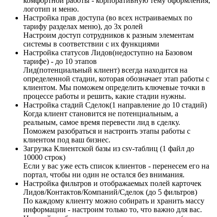
комфортной работы - корпоративную тему оформления,
логотип и меню.
Настройка прав доступа (во всех нстраиваемых по
тарифу разделах меню), до 3х ролей
Настроим доступ сотрудников к разным элементам
системы в соответствии с их функциями
Настройка статусов Лидов(недоступно на Базовом
тарифе) - до 10 этапов
Лид(потенциальный клиент) всегда находится на
определенной стадии, которая обозначает этап работы с
клиентом. Мы поможем определить ключевые точки в
процессе работы и решить, какие стадии нужны.
Настройка стадий Сделок(1 направление до 10 стадий)
Когда клиент становится не потенциальным, а
реальным, самое время перевести лид в сделку.
Поможем разобраться и настроить этапы работы с
клиентом под ваш бизнес.
Загрузка Клиентской базы из csv-таблиц (1 файл до
10000 строк)
Если у вас уже есть список клиентов - перенесем его на
портал, чтобы ни один не остался без внимания.
Настройка фильтров и отображаемых полей карточек
Лидов/Контактов/Компаний/Сделок (до 5 фильтров)
По каждому клиенту можно собирать и хранить массу
информации - настроим только то, что важно для вас.