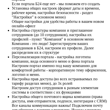
Если портала Б24 еще нет - мы поможем его создать
Установка общих настроек (формат даты и времени,
рабочее время, настройки безопасности - раздел
"Настройки" в основном меню)
Общие настройки для удобства работы в вашем новом
онлайн-офисе
Настройка структуры компании и приглашение
сотрудников (до 10 сотрудников), настройка их
профилей - пункт "Компания" в основном меню
Компания - это люди! Зарегистрируем ваших
сотрудников в Б24, настроим их профили. Далее
распределим их в структуре
Персонализация портала - настройка логотипа
компании, вида основного меню и фона портала
Настроим портал именно под вашу компанию для
комфортной работы - корпоративную тему оформления,
логотип и меню.
Настройка прав доступа (во всех нстраиваемых по
тарифу разделах меню), до 3х ролей
Настроим доступ сотрудников к разным элементам
системы в соответствии с их функциями
Настройка общего почтового ящика компании (права
доступа, имя отправителя, подписи, интеграция с CRM)
Все каналы коммуникации важны! Подключим почту
для общения с вашими клиентами. Иногда клиентам