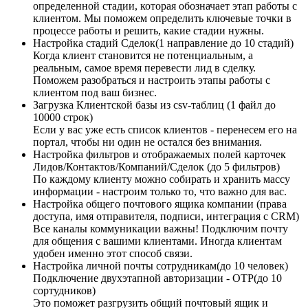
определенной стадии, которая обозначает этап работы с
клиентом. Мы поможем определить ключевые точки в
процессе работы и решить, какие стадии нужны.
Настройка стадий Сделок(1 направление до 10 стадий)
Когда клиент становится не потенциальным, а
реальным, самое время перевести лид в сделку.
Поможем разобраться и настроить этапы работы с
клиентом под ваш бизнес.
Загрузка Клиентской базы из csv-таблиц (1 файл до
10000 строк)
Если у вас уже есть список клиентов - перенесем его на
портал, чтобы ни один не остался без внимания.
Настройка фильтров и отображаемых полей карточек
Лидов/Контактов/Компаний/Сделок (до 5 фильтров)
По каждому клиенту можно собирать и хранить массу
информации - настроим только то, что важно для вас.
Настройка общего почтового ящика компании (права
доступа, имя отправителя, подписи, интеграция с CRM)
Все каналы коммуникации важны! Подключим почту
для общения с вашими клиентами. Иногда клиентам
удобен именно этот способ связи.
Настройка личной почты сотрудникам(до 10 человек)
Подключение двухэтапной авторизации - OTP(до 10
сортудников)
Это поможет разгрузить общий почтовый ящик и