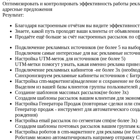
Оптимизировать и контролировать эффективность работы рекл
адресные предложения
Результат:
Благодаря настроенным отчётам вы видите эффективност
Знаете, какой путь проходят ваши клиенты от объявления
Продаёте ещё больше за счёт настроенных рассылок по
Подключение рекламных источников (не более 5 на выбор: 
Подключим самые интересные для вас рекламные источн
Настройка UTM-меток для источников (не более 5)
UTM-метки помогут узнать, какая именно реклама привел
Подключение рекламных кабинетов​​ -не более 3х (необх
Синхронизируем рекламные кабинеты источников с Бит
Настройка crm-маркетинга(выделение и сохранение не бо
Выделим из вашей базы клиентов группы пользователей 
Создание шаблонов массовых рассылок(не более 3х)​
Создадим шаблоны рассылок вашим клиентам для эконо
Настройка Генератора Продаж (повторные сделки или спе
Генератор продаж - инструмент для автоматического созд
рождения)
Настройка email рассылок по сегментам crm(не более 3х)
Создадим шаблоны почтовых рассылок вашим группам кл
Настройка роботов в crm-маркетинге для рекламы (не бол
Роботами можно автоматичировать например отправку 