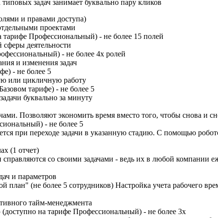
типовых задач занимает буквально пару кликов
ролями и правами доступа)
 отдельными проектами
а тарифе Профессиональный) - не более 15 полей
й сферы деятельности
рофессиональный) - не более 4х ролей
ния и изменения задач
е) - не более 5
ную или цикличную работу
азовом тарифе) - не более 5
задачи буквально за минуту
ми. Позволяют экономить время вместо того, чтобы снова и сно
сиональный) - не более 5
яется при переходе задачи в указанную стадию. С помощью робо
х (1 отчет)
 справляются со своими задачами - ведь их в любой компании е
дач и параметров
й план" (не более 5 сотрудников) Настройка учета рабочего вре
ктивного тайм-менеджмента
(доступно на тарифе Профессиональный) - не более 3х