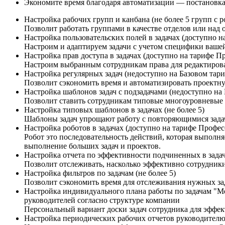
Экономите время благодаря автоматизации — постановка 
Настройка рабочих групп и канбана (не более 5 групп с 
Позволит работать группами в качестве отделов или над
Настройка пользовательских полей в задачах (доступно н
Настроим и адаптируем задачи с учетом специфики ваше
Настройка прав доступа в задачах (доступно на тарифе П
Настроим выбранным сотрудникам права для редактирова
Настройка регулярных задач (недоступно на Базовом тариф
Позволит сэкономить время и автоматизировать проект
Настройка шаблонов задач с подзадачами (недоступно на Б
Позволит ставить сотрудникам типовые многоуровневые 
Настройка типовых шаблонов в задачах (не более 5)
Шаблоны задач упрощают работу с повторяющимися задача
Настройка роботов в задачах (доступно на тарифе Профес
Робот это последовательность действий, которая выполн
выполнение больших задач и проектов.
Настройка отчета по эффективности подчиненных в задача
Позволит отслеживать, насколько эффективно сотрудники
Настройка фильтров по задачам (не более 5)
Позволит сэкономить время для отслеживания нужных за
Настройка индивидуального плана работы по задачам "Мо
руководителей согласно структуре компании
Персональный вариант доски задач сотрудника для эффе
Настройка периодических рабочих отчетов руководителю 