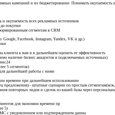
амных кампаний и их бюджетирование. Понимать окупаемость и
ь и окупаемость всех рекламных источников
 до покупки
 сформированным сегментам в CRM
Google, Facebook, Instagram, Yandex, VK и др.)
ики
а клиента к вам и в дальнейшем оценить ее эффективность
одимо наличие бизнес аккаунтов в подключаемых источниках)
рикс24
лее 5 сегментов)
для дальнейшей работы с ними
мии времени при дальнейшем использовании
ц предложения) - штатные сценарии по простым сегментам(м/ж, п
ания повторных лидов и сделок из вашей базы через персональн
иентов для экономии времени пр
ее 5)
СМС с уведомлением или подтверждением данны