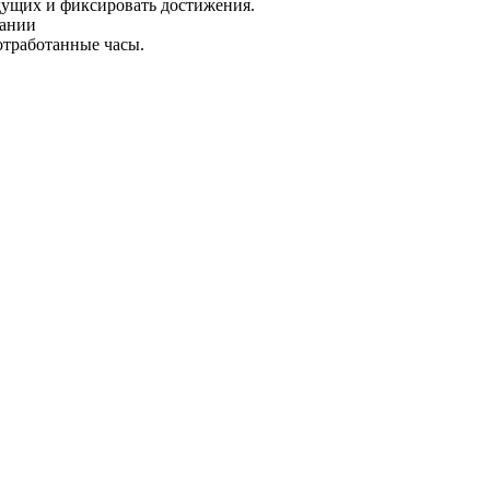
дущих и фиксировать достижения.
пании
отработанные часы.