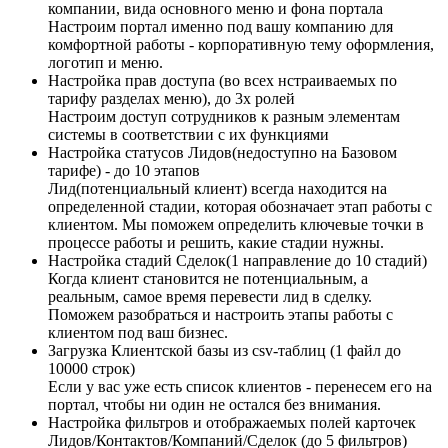
компании, вида основного меню и фона портала
Настроим портал именно под вашу компанию для
комфортной работы - корпоративную тему оформления,
логотип и меню.
Настройка прав доступа (во всех нстраиваемых по
тарифу разделах меню), до 3х ролей
Настроим доступ сотрудников к разным элементам
системы в соответствии с их функциями
Настройка статусов Лидов(недоступно на Базовом
тарифе) - до 10 этапов
Лид(потенциальный клиент) всегда находится на
определенной стадии, которая обозначает этап работы с
клиентом. Мы поможем определить ключевые точки в
процессе работы и решить, какие стадии нужны.
Настройка стадий Сделок(1 направление до 10 стадий)
Когда клиент становится не потенциальным, а
реальным, самое время перевести лид в сделку.
Поможем разобраться и настроить этапы работы с
клиентом под ваш бизнес.
Загрузка Клиентской базы из csv-таблиц (1 файл до
10000 строк)
Если у вас уже есть список клиентов - перенесем его на
портал, чтобы ни один не остался без внимания.
Настройка фильтров и отображаемых полей карточек
Лидов/Контактов/Компаний/Сделок (до 5 фильтров)