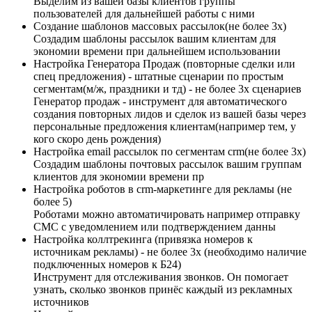
Выделим из вашей базы клиентов группы
пользователей для дальнейшей работы с ними
Создание шаблонов массовых рассылок(не более 3х)​
Создадим шаблоны рассылок вашим клиентам для
экономии времени при дальнейшем использовании
Настройка Генератора Продаж (повторные сделки или
спец предложения) - штатные сценарии по простым
сегментам(м/ж, праздники и тд) - не более 3х сценариев
Генератор продаж - инструмент для автоматического
создания повторных лидов и сделок из вашей базы через
персональные предложения клиентам(например тем, у
кого скоро день рождения)
Настройка email рассылок по сегментам crm(не более 3х)
Создадим шаблоны почтовых рассылок вашим группам
клиентов для экономии времени пр
Настройка роботов в crm-маркетинге для рекламы (не
более 5)
Роботами можно автоматичировать например отправку
СМС с уведомлением или подтверждением данны
Настройка коллтрекинга (привязка номеров к
источникам рекламы) - не более 3х (необходимо наличие
подключенных номеров к Б24)
Инструмент для отслеживания звонков. Он помогает
узнать, сколько звонков принёс каждый из рекламных
источников